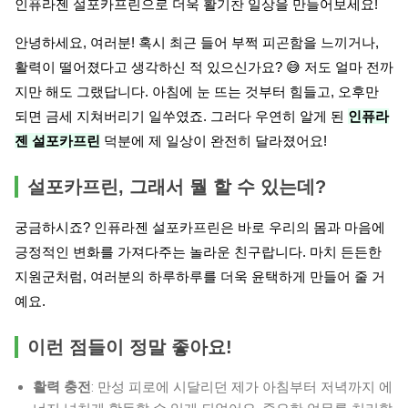
인퓨라젠 설포카프린으로 더욱 활기찬 일상을 만들어보세요!
안녕하세요, 여러분! 혹시 최근 들어 부쩍 피곤함을 느끼거나,
활력이 떨어졌다고 생각하신 적 있으신가요? 😅 저도 얼마 전까
지만 해도 그랬답니다. 아침에 눈 뜨는 것부터 힘들고, 오후만
되면 금세 지쳐버리기 일쑤였죠. 그러다 우연히 알게 된
인퓨라
젠 설포카프린
덕분에 제 일상이 완전히 달라졌어요!
설포카프린, 그래서 뭘 할 수 있는데?
궁금하시죠? 인퓨라젠 설포카프린은 바로 우리의 몸과 마음에
긍정적인 변화를 가져다주는 놀라운 친구랍니다. 마치 든든한
지원군처럼, 여러분의 하루하루를 더욱 윤택하게 만들어 줄 거
예요.
이런 점들이 정말 좋아요!
활력 충전
: 만성 피로에 시달리던 제가 아침부터 저녁까지 에