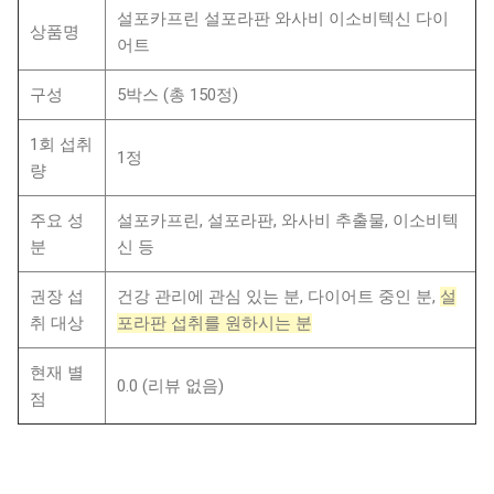
설포카프린 설포라판 와사비 이소비텍신 다이
상품명
어트
구성
5박스 (총 150정)
1회 섭취
1정
량
주요 성
설포카프린, 설포라판, 와사비 추출물, 이소비텍
분
신 등
권장 섭
건강 관리에 관심 있는 분, 다이어트 중인 분,
설
취 대상
포라판 섭취를 원하시는 분
현재 별
0.0 (리뷰 없음)
점