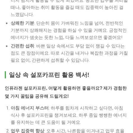
너지 넘치게 활동할 수 있게 되었어요. 중요한 업무를 처리할
때나, 좋아하는 취미 활동을 즐길 때도 집중력이 높아진 걸
느꼈답니다.
상쾌한 기분
: 단순히 몸이 가벼워진 느낌을 넘어, 전반적인
기분까지 상쾌해지는 경험을 하실 수 있을 거예요. 긍정적인
에너지가 샘솟는 듯한 느낌, 다들 느껴보셨으면 좋겠어요!
간편한 섭취
: 바쁜 일상 속에서도 부담 없이 챙길 수 있다는
점도 큰 장점이에요. 따로 시간을 내거나 복잡한 과정을 거칠
필요 없이, 간편하게 섭취할 수 있답니다.
일상 속 설포카프린 활용 백서!
인퓨라젠 설포카프린, 어떻게 활용하면 좋을까요? 제가 경험한
몇 가지 꿀팁을 공유해 드릴게요!
아침 에너지 부스터
: 하루를 힘차게 시작하고 싶다면, 아침
식사 후 설포카프린을 챙겨보세요. 하루 종일 쌩쌩한 에너지
를 유지하는 데 큰 도움이 될 거예요.
업무 집중력 향상
: 오후 시간, 나른함을 이겨내고 업무 효율