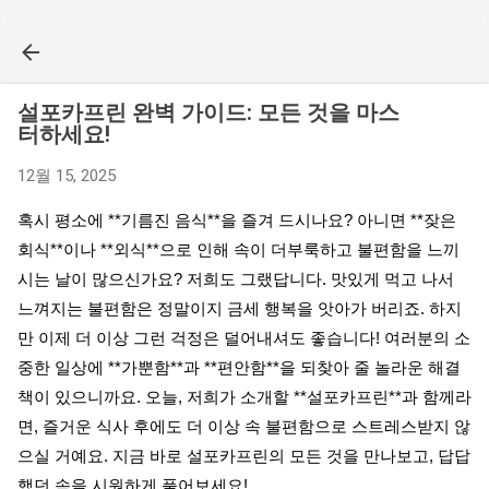
기본 콘텐츠로 건너뛰기
설포카프린 완벽 가이드: 모든 것을 마스
터하세요!
12월 15, 2025
혹시 평소에 **기름진 음식**을 즐겨 드시나요? 아니면 **잦은
회식**이나 **외식**으로 인해 속이 더부룩하고 불편함을 느끼
시는 날이 많으신가요? 저희도 그랬답니다. 맛있게 먹고 나서
느껴지는 불편함은 정말이지 금세 행복을 앗아가 버리죠. 하지
만 이제 더 이상 그런 걱정은 덜어내셔도 좋습니다! 여러분의 소
중한 일상에 **가뿐함**과 **편안함**을 되찾아 줄 놀라운 해결
책이 있으니까요. 오늘, 저희가 소개할 **설포카프린**과 함께라
면, 즐거운 식사 후에도 더 이상 속 불편함으로 스트레스받지 않
으실 거예요. 지금 바로 설포카프린의 모든 것을 만나보고, 답답
했던 속을 시원하게 풀어보세요!