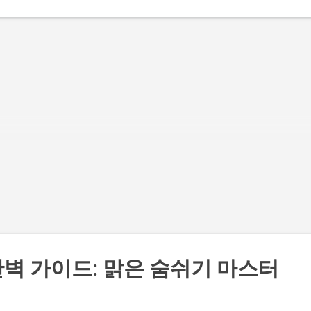
보세요. 공기청정기로 집 안을 바꿔봐! < lang="ko"> 믿을 수 없는 
, 공기질 '충격' 변화! 공기청정기로 집 안을 바꿔봐! 세스코 트루살
기 판테온 EADS731 (모델명: EADS731, 색상: 포레스트그린) 숨쉬는
 공기질, 어떻게 관리하고 계신가요? 미세먼지, 황사, 생활 먼지 등 
리 호흡기를 위협하는 외부 요인들로 인해 실내 공기질 관리는 선택이
수가 되었습니다. 이에 최첨단 기술과 강력한 살균 기능 으로 무장한
루살균 공기청정기 판테온 EADS731 을 소개합니다. 이 공기청정기는
 집 안 공기를 놀랍도록 쾌적하고 건강하게 변화시켜 줄 것입니다. 주
 세스코 트루살균 공기청정기 판테온 EADS731은 단순히 먼지를 걸
 넘어, 트루 살균 기능 으로 집 안의 유해 세균까지 케어합니다. 83 
간을 효과적으로 커버하며, 강력한 공기 순환 능력으로 집 안 곳곳의
기를 신속하게 정화합니다. 또한, 사용자의 편의성을 높이는 다양한 
능과 감각적인 디자인은 인테리어 효과까지 더해줍니다. 상품 스펙 항
스펙 상품명 [10% 환급가전] 세스코...
벽 가이드: 맑은 숨쉬기 마스터