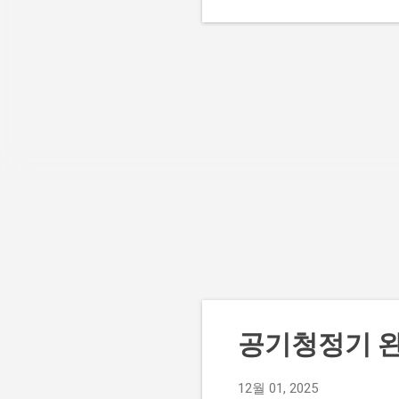
느껴
정기
청정
의
우
필
트
의
징
것을
공
공
기
부 
공기청정기 완
12월 01, 2025