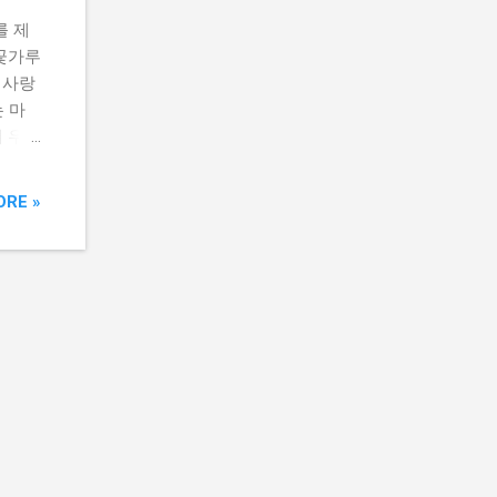
를 제
 꽃가루
 사랑
 마
서 우리
청정기
, 우
ORE »
벽 가이
 실내
물론,
질로부
이들이나
실내
줄 공기
판테온
 세스
청정기
수 있