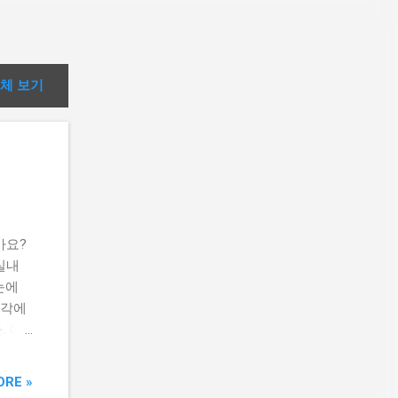
체 보기
가요?
실내
눈에
생각에
. 여
공기청정
격'적
ORE »
 직접