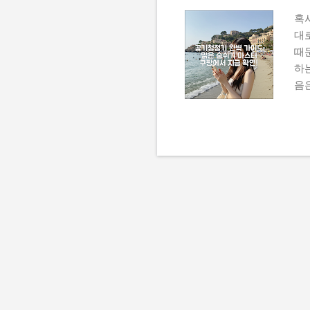
혹
대
때문
하
음
집
완
리
드
외
알
터
노
환
청
EA
코
는 