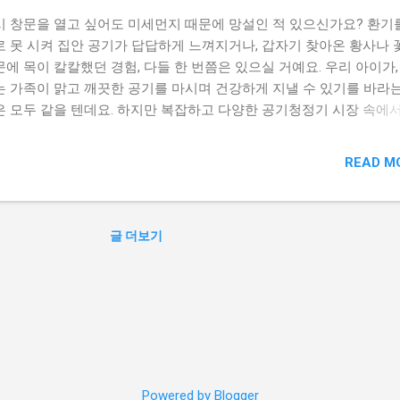
시 창문을 열고 싶어도 미세먼지 때문에 망설인 적 있으신가요? 환기
로 못 시켜 집안 공기가 답답하게 느껴지거나, 갑자기 찾아온 황사나
에 목이 칼칼했던 경험, 다들 한 번쯤은 있으실 거예요. 우리 아이가,
는 가족이 맑고 깨끗한 공기를 마시며 건강하게 지낼 수 있기를 바라는
은 모두 같을 텐데요. 하지만 복잡하고 다양한 공기청정기 시장 속에
에 딱 맞는 제품을 고르기가 쉽지 않죠. 걱정 마세요! 이제부터 '공기
벽 가이드'와 함께라면, 집안 곳곳 맑은 숨쉬기를 마스터하는 것은 물론
READ M
 가족에게 최고의 선택을 할 수 있도록 도와드릴게요. 공기청정기 완
: 맑은 숨쉬기 마스터 공기청정기, 왜 필요할까? 현대 사회에서 우리는
 미세먼지와 오염물질에 끊임없이 노출되고 있습니다. 호흡기 건강은 
글 더보기
레르기, 아토피 등 다양한 질환의 원인이 될 수 있는 공기 중 유해물
 우리의 건강을 지키는 것은 이제 선택이 아닌 필수입니다. 특히 아
약자, 호흡기 질환을 앓고 있는 가족이 있다면 더욱 쾌적하고 깨끗한 
경 조성이 시급합니다. 그렇다면 우리 집 공기를 혁신적으로 개선해 
정기, 어떤 기준으로 선택해야 할까요? 세스코 트루살균 공기청정기 
DS731: 맑고 건강한 숨 쉬기를 위한 당신의 선택 맑은 숨쉬기의 시작,
 트루살균 공기청정기 판테온 EADS731 모델을 소개합니다. 이 공기
단순히 먼지를 걸러내는 것을 넘어, 트루 살균 기능 으로 더욱 안심할 
Powered by Blogger