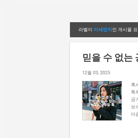
라벨이
미세먼지
인 게시물 
글
믿을 수 없는 
12월 03, 2025
혹
특
공
보
마
기
기가
으로