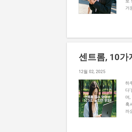
로
장
거운
가
께
수율
거
식물
필
시작
가
롬
몸
센트롬, 10
부
많
몸
12월 02, 2025
롬
하
효
다
관
며,
는 
혹
박스
까요
리
소
쁜 
파
비