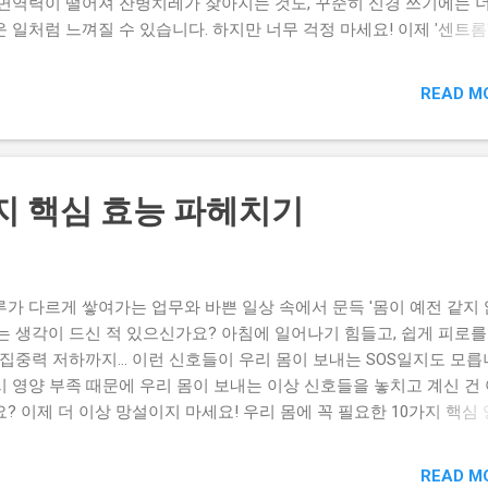
 면역력이 떨어져 잔병치레가 잦아지는 것도, 꾸준히 신경 쓰기에는 
 시간 일반적으로 센트롬과 같은 멀티비타민은 식사 직후 에 복용하는
 일처럼 느껴질 수 있습니다. 하지만 너무 걱정 마세요! 이제 '센트롬
장 좋습니다. 식후에 복용하면 위산 분비가 촉진되어 비타민과 미네랄
라면 누구나 쉽고 간편하게 건강 습관을 시작할 수 있습니다. 챙겨 먹
을 높이는 데 도움을 줄 수 있습니다. 특히 지용성 비타민(A, D, E, K)
로운 여러 영양제를 따로 구할 필요 없이, 센트롬 하나로 우리 몸에 
 속 지방과 함께 섭취할 때 흡수가 더욱 용이합니다. 아침 식사 후: 
READ M
수 영양소를 간편하게 채워보세요. 하루 한 알, 당신의 건강한 내일을
하는...
장 쉬운 시작이 될 것입니다. 센트롬, 누구나 쉽게 시작하는 건강 습관
, 왜 필요할까요? 현대 사회는 바쁜 일상과 불규칙한 식습관으로 인해
에 필요한 영양소가 부족해지기 쉽습니다. 특히, 잦은 야근, 스트레스,
가지 핵심 효능 파헤치기
족 등으로 인해 피로감을 느끼거나 면역력이 저하되었다고 느끼는 
으실 텐데요. 이러한 상황에서 센트롬 은 균형 잡힌 영양 섭취를 도와
의 활력을 되찾고 건강한 생활을 유지하는 데 도움을 줄 수 있습니다.
은 단순히 비타민과 미네랄을 넘어, 우리 몸에 꼭 필요한 다양한 영양
루가 다르게 쌓여가는 업무와 바쁜 일상 속에서 문득 '몸이 예전 같지 
과적으로 공급하여 전반적인 건강 관리의 시작점이 될 수 있습니다. 
'는 생각이 드신 적 있으신가요? 아침에 일어나기 힘들고, 쉽게 피로를
리가 필요한 현대인에게 센트롬은 건강 습관을 쉽고 간편하게 시작할 
 집중력 저하까지... 이런 신호들이 우리 몸이 보내는 SOS일지도 모릅
훌륭한 선택이 될 것입니다. [하루틴] 리포좀 멀티비타민&미네랄 알파
시 영양 부족 때문에 우리 몸이 보내는 이상 신호들을 놓치고 계신 건
 + 홍삼 필름 증정 상품의 주요 특징과 상세 스펙을 확인하세요. [하
? 이제 더 이상 망설이지 마세요! 우리 몸에 꼭 필요한 10가지 핵심
포좀 멀티비타민&미네랄 알파R + 홍삼 필름 증정, 왜 선택해야 할까요
를 꼼꼼하게 담은 센트롬이 여러분의 활력 넘치는 하루를 되찾아 줄 
일상 속에서 놓치기 쉬운 영양을 채워줄 똑똑한 선택! [하루틴] 리포
트너가 되어줄 것입니다. 지금 바로 센트롬이 선사하는 놀라운 변화를
타민&미네랄 알파R 6박스 + 홍삼 필름 증정 상품은 현대인의 건강 
READ M