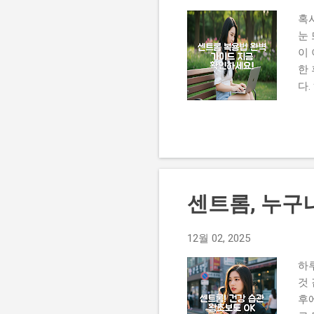
혹
눈
이
한
다
는 
고
극
알
를
트
센트롬, 누구
양
먹
세요
12월 02, 2025
의
하
관
것
특
후
타