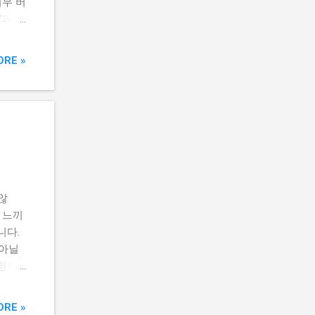
너무 버
 것이
'과 함
의 흡
기 번
은 음
필요한
하루를
ORE »
 위한
 센트
 우리
 운동
분들이
 우리
 센트
소를
않
꾸준한
 느끼
수 있
니다.
R 6
 아닐
루틴]
 영양
? 바
든든한
좀 멀티
 경험
관리에
ORE »