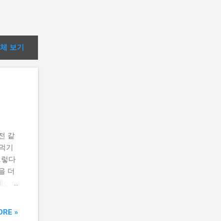
체 보기
전 같
 먹기
그렇다
을 더
 계신가
 수
할까?
ORE »
의 주