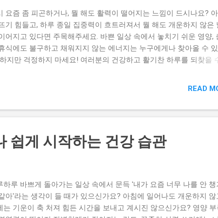
시 요즘 좀 피곤하거나, 뭘 해도 활력이 떨어지는 느낌이 드시나요? 
 뜨기 힘들고, 하루 종일 집중력이 흐트러져서 뭘 해도 개운하지 않은
 이어지고 있다면 주목해주세요. 바쁜 일상 속에서 놓치기 쉬운 영양,
 휴식에도 불구하고 채워지지 않는 에너지는 누구에게나 찾아올 수 
. 하지만 걱정하지 마세요! 여러분의 건강하고 활기찬 하루를 되찾을 
똑똑한 방법이 있습니다. 바로 '센트롬'입니다. 하지만 센트롬, 그냥 
 다 효과가 있을까요? 올바른 복용법을 알면 센트롬의 놀라운 효과를
READ M
대화할 수 있답니다. 오늘, 센트롬 복용법에 대한 모든 것을 쉽고 명
려드릴게요! 센트롬, 언제 먹어야 할까? 바쁜 현대인에게 필수적인 
 간편하게 섭취할 수 있는 멀티비타민. 그중에서도 많은 분들이 선택
롬, 언제 복용해야 가장 효과적일까요? 올바른 복용 시간과 방법을 알
나 쉽게 시작하는 건강 습관
소 흡수율을 높이고, 건강 관리에 더욱 도움이 될 수 있습니다. 단순히
는 것을 넘어, 똑똑하게 복용하는 습관을 통해 센트롬의 효과를 극대
. [하루틴] 리포좀 멀티비타민&미네랄 알파R 6박스 + 홍삼 필름 증
 주요 특징과 상세 스펙을 확인하세요. 다양한 영양소를 함유하고 있
루하루 바쁘게 돌아가는 일상 속에서 문득 '내가 요즘 너무 나를 안 
리에 도움을 줄 수 있는 센트롬 복용법에 대한 궁금증을 풀어드리겠습
 같아'라는 생각이 들 때가 있으신가요? 아침에 일어나도 개운하지 않고
히, 리포좀 기술 을 적용하여 영양소 흡수율을 높인 [하루틴] 리포좀 
에는 기운이 축 처져 힘든 시간을 보내고 계시진 않으신가요? 영양 
민&미네랄 알파R은 그 효과를 더욱 기대해 볼 수 있습니다. 센트롬 복