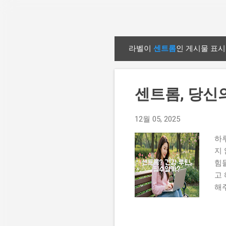
라벨이
센트롬
인 게시물 표시
글
센트롬, 당신
12월 05, 2025
하
지
힘
고
해
요
있
[하