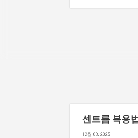
요
끊
사
종
선
알파
입
알파
미네
포
습
과
네
줄
대됩
센트롬 복용법
12월 03, 2025