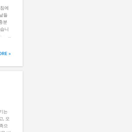
아침에
 날들
 충분
있습니
수 있
먹는다
 더욱
ORE »
확하게
영양소
하는 센
면 영
 챙겨
화해보
정 상품
어 건강
챙기는
니다.
, 오
멀티비
부족으
용 권