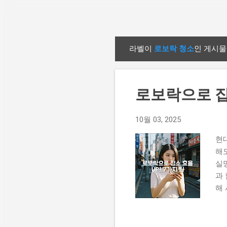
라벨이
로보락 청소
인 게시물
글
로보락으로 집
10월 03, 2025
현
해
실
과
해
개
vs
세요