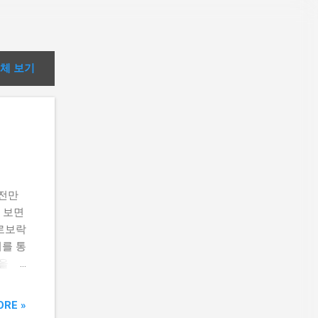
체 보기
 전만
 보면
 로보락
기를 통
을 소
청소기
 확인하
ORE »
 위해